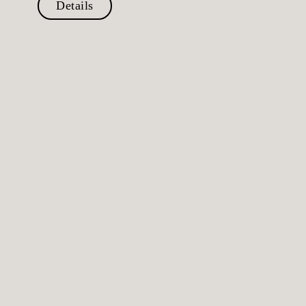
Details
Shop Service
Gutscheine
Zahlungsarten
Versandarten
Widerrufsbelehrung