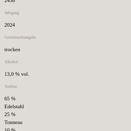
2438
Jahrgang:
2024
Geschmacksangabe:
trocken
Alkohol:
13,0 % vol.
Ausbau:
65 %
Edelstahl
25 %
Tonneau
10 %