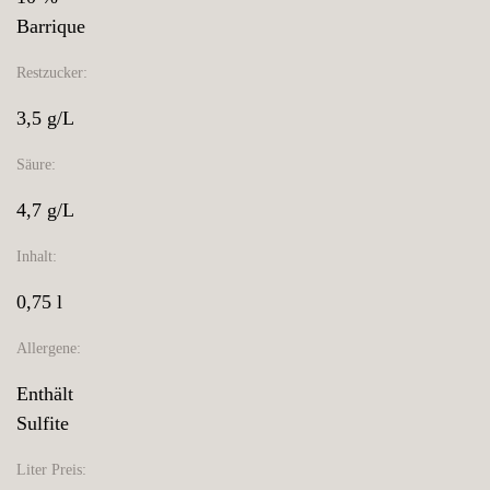
Barrique
Restzucker:
3,5 g/L
Säure:
4,7 g/L
Inhalt:
0,75 l
Allergene:
Enthält
Sulfite
Liter Preis: